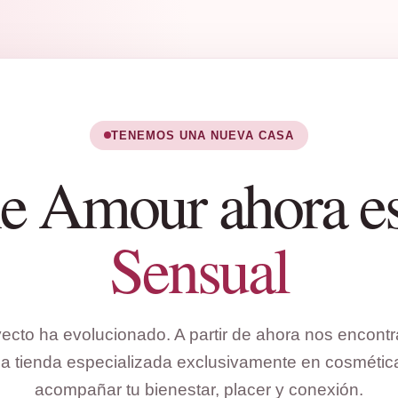
TENEMOS UNA NUEVA CASA
e Amour ahora e
Sensual
ecto ha evolucionado. A partir de ahora nos encont
na tienda especializada exclusivamente en cosmética
acompañar tu bienestar, placer y conexión.