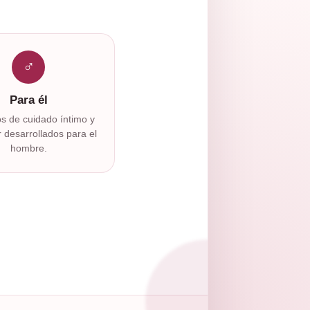
♂
Para él
s de cuidado íntimo y
r desarrollados para el
hombre.