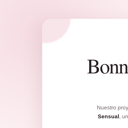
Bonn
Nuestro proy
Sensual
, u