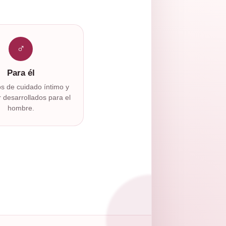
♂
Para él
s de cuidado íntimo y
r desarrollados para el
hombre.