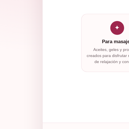
✦
Para masaj
Aceites, geles y pr
creados para disfruta
de relajación y con