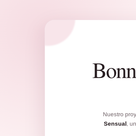
Bonn
Nuestro proy
Sensual
, u