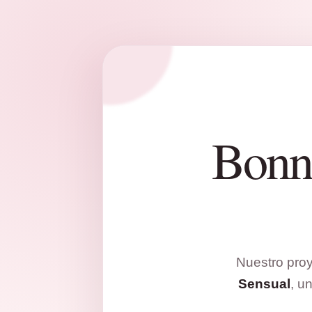
Bonn
Nuestro proy
Sensual
, u