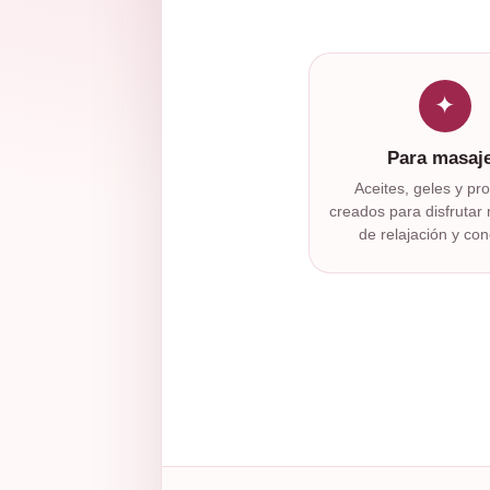
✦
Para masaj
Aceites, geles y pr
creados para disfruta
de relajación y con