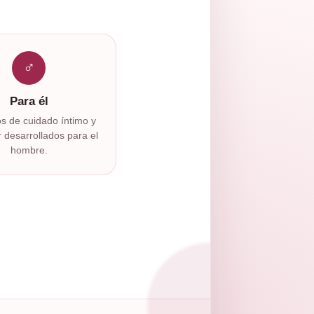
♂
Para él
s de cuidado íntimo y
r desarrollados para el
hombre.