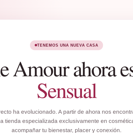
TENEMOS UNA NUEVA CASA
e Amour ahora e
Sensual
ecto ha evolucionado. A partir de ahora nos encont
na tienda especializada exclusivamente en cosmética
acompañar tu bienestar, placer y conexión.